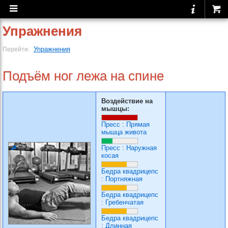
Упражнения
Упражнения
Перейти:
Подъём ног лежа на спине
Воздействие на
мышцы:
Пресс
:
Прямая
мышца живота
Пресс
:
Наружная
косая
Бедра квадрицепс
:
Портняжная
Бедра квадрицепс
:
Гребенчатая
Бедра квадрицепс
:
Длинная