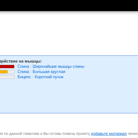
действие на мышцы:
Спина
:
Широчайшие мышцы спины
Спина
:
Большая круглая
Бицепс
:
Короткий пучок
добавьте материал
я по данной тематике и Вы готовы помочь проекту
личн