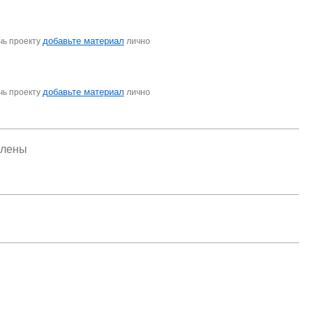
добавьте материал
чь проекту
лично
добавьте материал
чь проекту
лично
елены