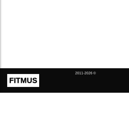
2011-2026 ©
FITMUS
Полезно
Контакты
Пользовательское соглашение
Политика конфиденциальности
Техническая поддержка
Публичная оферта
Предложения и жалобы
support@fitmus.com