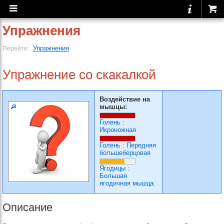
Упражнения
Упражнения
Перейти:
Упражнение со скакалкой
Воздействие на
мышцы:
Голень
:
Икроножная
Голень
:
Передняя
большеберцовая
Ягодицы
:
Большая
ягодичная мышца.
Описание