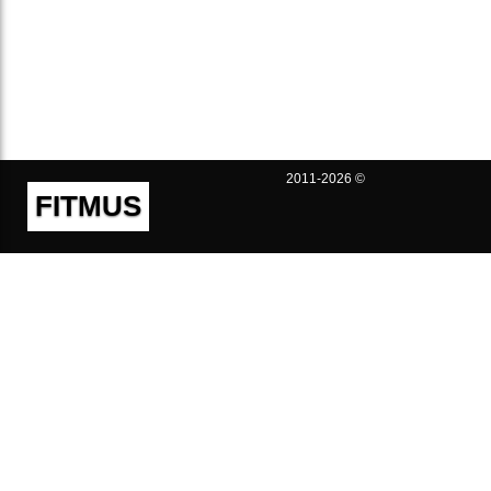
2011-2026 ©
FITMUS
Полезно
Контакты
Пользовательское соглашение
Политика конфиденциальности
Техническая поддержка
Публичная оферта
Предложения и жалобы
support@fitmus.com
Проект
Инструкции