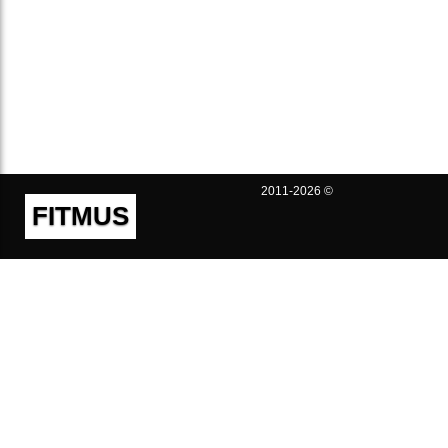
2011-2026 ©
FITMUS
Полезно
Контакты
Пользовательское соглашение
Политика конфиденциальности
Техническая поддержка
Публичная оферта
Предложения и жалобы
support@fitmus.com
Проект