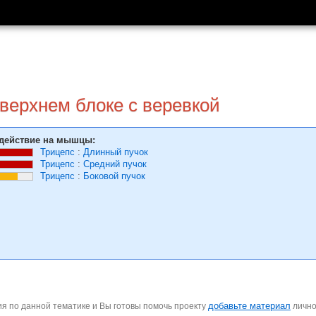
 верхнем блоке с веревкой
действие на мышцы:
Трицепс
:
Длинный пучок
Трицепс
:
Средний пучок
Трицепс
:
Боковой пучок
добавьте материал
я по данной тематике и Вы готовы помочь проекту
личн