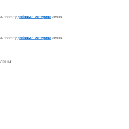
добавьте материал
чь проекту
лично
добавьте материал
чь проекту
лично
елены