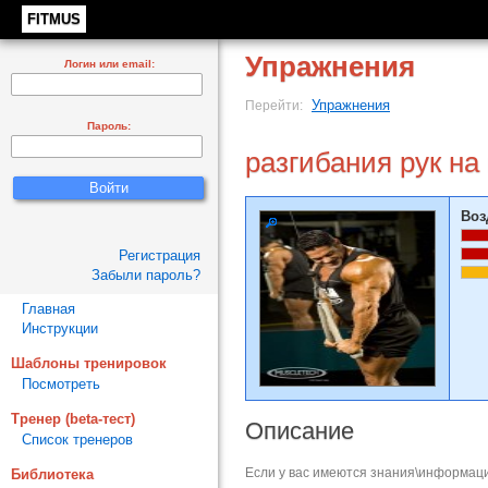
FITMUS
Упражнения
Логин или email:
Упражнения
Перейти:
Пароль:
разгибания рук на
Воз
Регистрация
Забыли пароль?
Главная
Инструкции
Шаблоны тренировок
Посмотреть
Тренер (beta-тест)
Описание
Список тренеров
Если у вас имеются знания\информаци
Библиотека