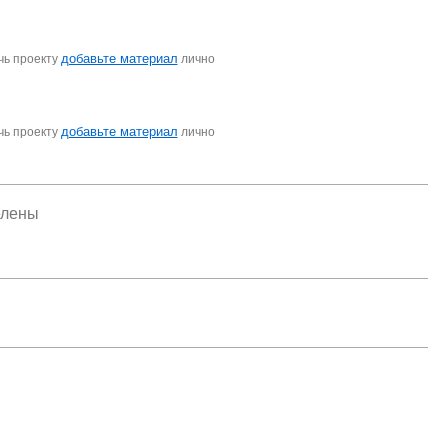
добавьте материал
чь проекту
лично
добавьте материал
чь проекту
лично
елены