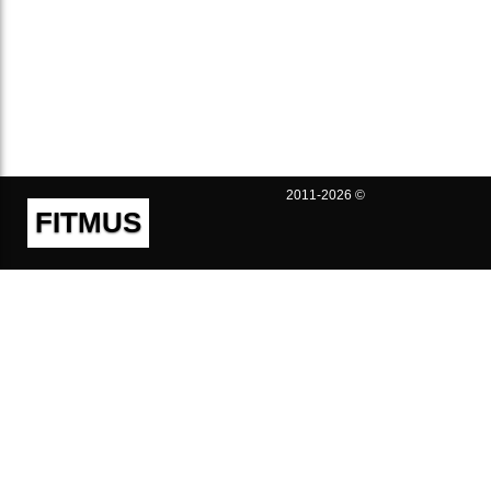
2011-2026 ©
FITMUS
Полезно
Контакты
Пользовательское соглашение
Политика конфиденциальности
Техническая поддержка
Публичная оферта
Предложения и жалобы
support@fitmus.com
Проект