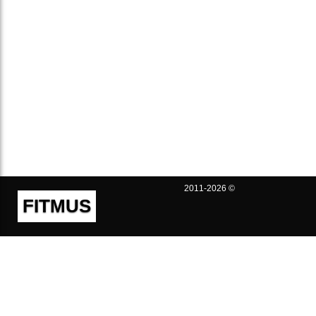
2011-2026 ©
FITMUS
Полезно
Контакты
Пользовательское соглашение
Политика конфиденциальности
Техническая поддержка
Публичная оферта
Предложения и жалобы
support@fitmus.com