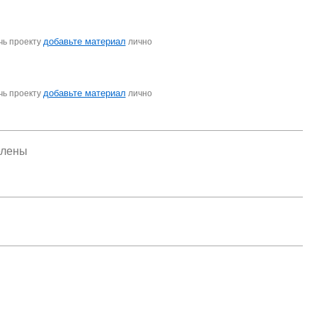
добавьте материал
чь проекту
лично
добавьте материал
чь проекту
лично
елены