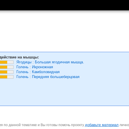
действие на мышцы:
Ягодицы
:
Большая ягодичная мышца.
Голень
:
Икроножная
Голень
:
Камболовидная
Голень
:
Передняя большеберцовая
добавьте материал
я по данной тематике и Вы готовы помочь проекту
личн