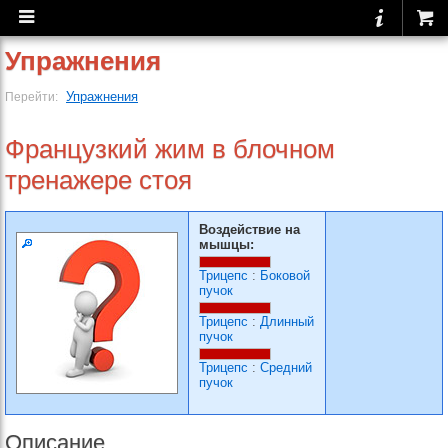
Упражнения
Упражнения
Перейти:
Французкий жим в блочном
тренажере стоя
Воздействие на
мышцы:
Трицепс
:
Боковой
пучок
Трицепс
:
Длинный
пучок
Трицепс
:
Средний
пучок
Описание