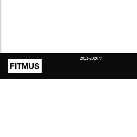
2011-2026 ©
FITMUS
Полезно
Контакты
Пользовательское соглашение
Политика конфиденциальности
Техническая поддержка
Публичная оферта
Предложения и жалобы
support@fitmus.com
Проект