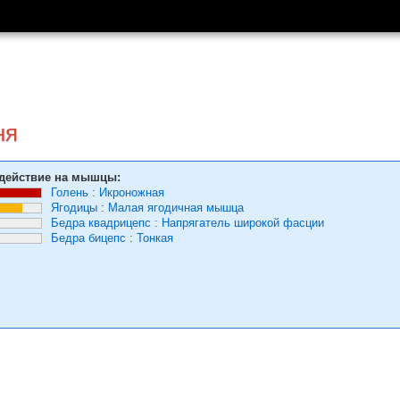
ня
действие на мышцы:
Голень
:
Икроножная
Ягодицы
:
Малая ягодичная мышца
Бедра квадрицепс
:
Напрягатель широкой фасции
Бедра бицепс
:
Тонкая