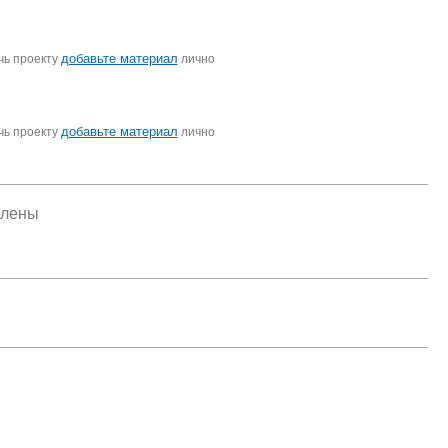
добавьте материал
чь проекту
лично
добавьте материал
чь проекту
лично
елены