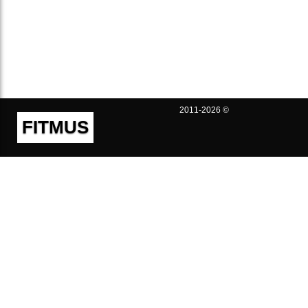
2011-2026 ©
FITMUS
Полезно
Контакты
Пользовательское соглашение
Политика конфиденциальности
Техническая поддержка
Публичная оферта
Предложения и жалобы
support@fitmus.com
Проект
Инструкции