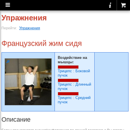
Упражнения
Упражнения
Перейти:
Французский жим сидя
Воздействие на
мышцы:
Трицепс
:
Боковой
пучок
Трицепс
:
Длинный
пучок
Трицепс
:
Средний
пучок
Описание