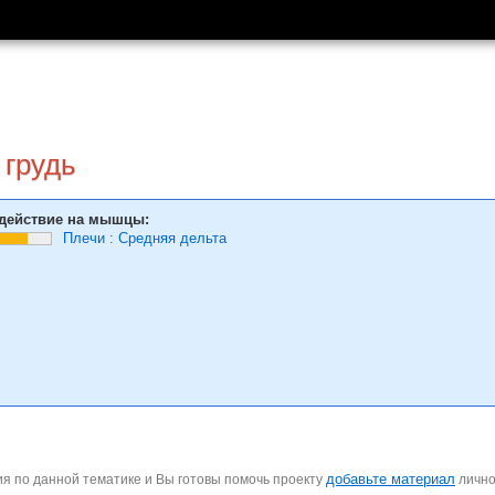
 грудь
действие на мышцы:
Плечи
:
Средняя дельта
добавьте материал
я по данной тематике и Вы готовы помочь проекту
личн