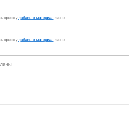
добавьте материал
чь проекту
лично
добавьте материал
чь проекту
лично
елены