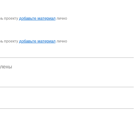
добавьте материал
чь проекту
лично
добавьте материал
чь проекту
лично
елены