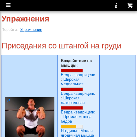
Упражнения
Упражнения
Перейти:
Приседания со штангой на груди
Воздействие на
мышцы:
Бедра квадрицепс
:
Широкая
медиальная
Бедра квадрицепс
:
Широкая
латеральная
Бедра квадрицепс
:
Прямая мышца
бедра
Ягодицы
:
Малая
ягодичная мышца