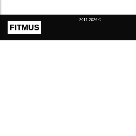
2011-2026 ©
FITMUS
Полезно
Контакты
Пользовательское соглашение
Политика конфиденциальности
Техническая поддержка
Публичная оферта
Предложения и жалобы
support@fitmus.com
Проект
Инструкции
Для разработчиков
FAQ (Вопросы и Ответы)