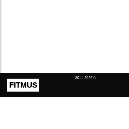
2011-2026 ©
FITMUS
Полезно
Контакты
Пользовательское соглашение
Политика конфиденциальности
Техническая поддержка
Публичная оферта
Предложения и жалобы
support@fitmus.com