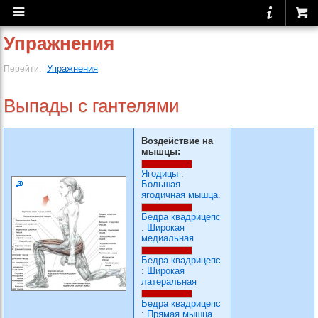
Упражнения
Упражнения
Перейти:
Выпады с гантелями
Воздействие на
мышцы:
Ягодицы
:
Большая
ягодичная мышца.
Бедра квадрицепс
:
Широкая
медиальная
Бедра квадрицепс
:
Широкая
латеральная
Бедра квадрицепс
:
Прямая мышца