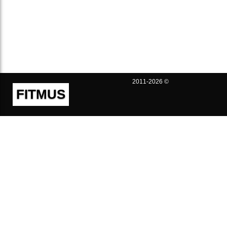
2011-2026 ©
FITMUS
Полезно
Контакты
Пользовательское соглашение
Политика конфиденциальности
Техническая поддержка
Публичная оферта
Предложения и жалобы
support@fitmus.com
Проект
Инструкции