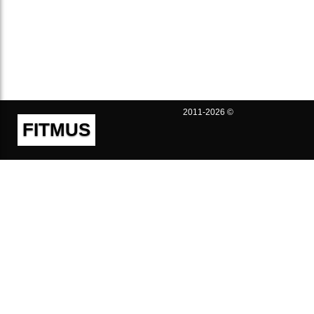
2011-2026 ©
FITMUS
Полезно
Контакты
Пользовательское соглашение
Политика конфиденциальности
Техническая поддержка
Публичная оферта
Предложения и жалобы
support@fitmus.com
Проект
Инструкции