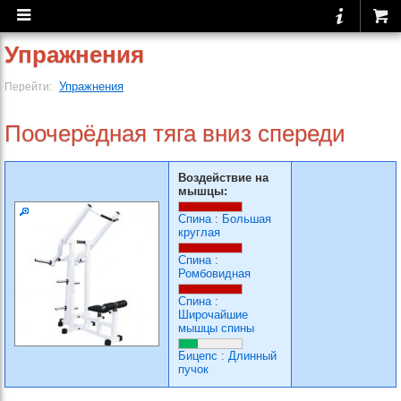
Упражнения
Упражнения
Перейти:
Поочерёдная тяга вниз спереди
Воздействие на
мышцы:
Спина
:
Большая
круглая
Спина
:
Ромбовидная
Спина
:
Широчайшие
мышцы спины
Бицепс
:
Длинный
пучок