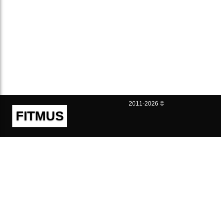
2011-2026 ©
FITMUS
Полезно
Контакты
Пользовательское соглашение
Политика конфиденциальности
Техническая поддержка
Публичная оферта
Предложения и жалобы
support@fitmus.com
Проект