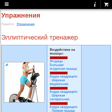
Упражнения
Упражнения
Перейти:
Эллиптический тренажер
Воздействие на
мышцы:
Ягодицы
:
Большая
ягодичная мышца.
Бедра квадрицепс
:
Широкая
медиальная
Бедра квадрицепс
:
Широкая
латеральная
Бедра квадрицепс
:
Прямая мышца