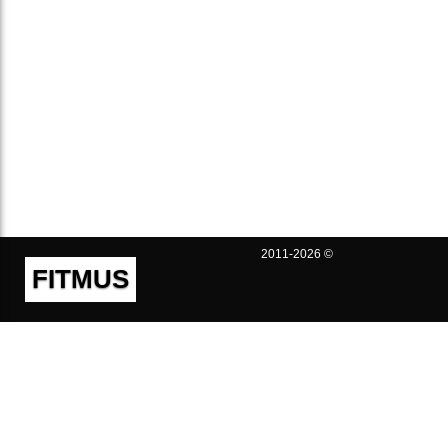
2011-2026 ©
FITMUS
Полезно
Контакты
Пользовательское соглашение
Политика конфиденциальности
Техническая поддержка
Публичная оферта
Предложения и жалобы
support@fitmus.com