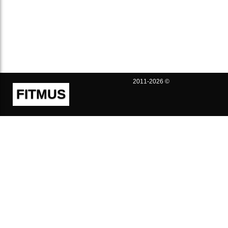
2011-2026 ©
FITMUS
Полезно
Контакты
Пользовательское соглашение
Политика конфиденциальности
Техническая поддержка
Публичная оферта
Предложения и жалобы
support@fitmus.com
Проект
Инструкции