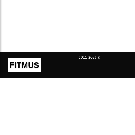
2011-2026 ©
FITMUS
Полезно
Контакты
Пользовательское соглашение
Политика конфиденциальности
Техническая поддержка
Публичная оферта
Предложения и жалобы
support@fitmus.com
Проект