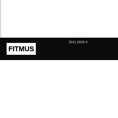
2011-2026 ©
FITMUS
Полезно
Контакты
Пользовательское соглашение
Политика конфиденциальности
Техническая поддержка
Публичная оферта
Предложения и жалобы
support@fitmus.com
Проект
Инструкции