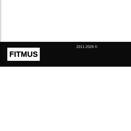
2011-2026 ©
FITMUS
Полезно
Контакты
Пользовательское соглашение
Политика конфиденциальности
Техническая поддержка
Публичная оферта
Предложения и жалобы
support@fitmus.com
Проект
Инструкции