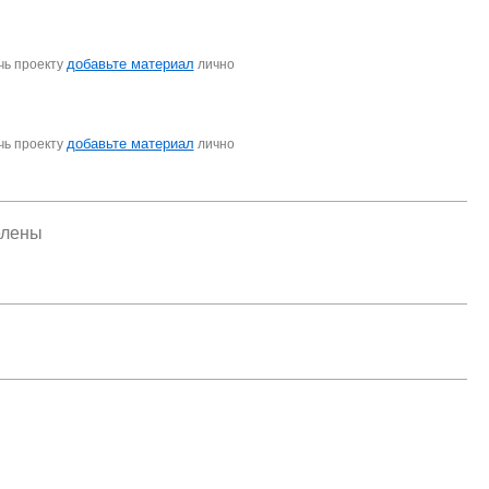
добавьте материал
чь проекту
лично
добавьте материал
чь проекту
лично
елены