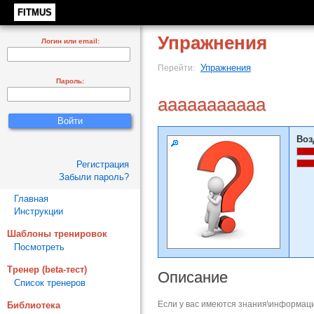
FITMUS
Упражнения
Логин или email:
Упражнения
Перейти:
Пароль:
ааааааааааа
Воз
Регистрация
Забыли пароль?
Главная
Инструкции
Шаблоны тренировок
Посмотреть
Тренер (beta-тест)
Описание
Список тренеров
Если у вас имеются знания\информаци
Библиотека