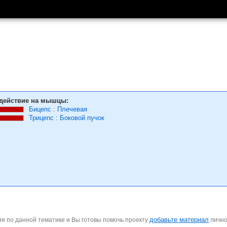
действие на мышцы:
Бицепс
:
Плечевая
Трицепс
:
Боковой пучок
добавьте материал
я по данной тематике и Вы готовы помочь проекту
личн