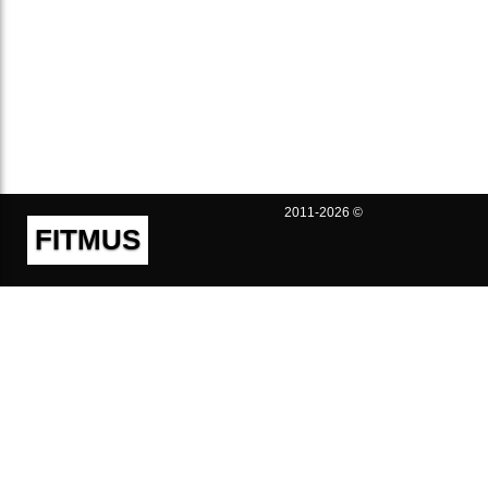
2011-2026 ©
FITMUS
Полезно
Контакты
Пользовательское соглашение
Политика конфиденциальности
Техническая поддержка
Публичная оферта
Предложения и жалобы
support@fitmus.com
Проект