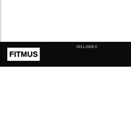
2011-2026 ©
FITMUS
Полезно
Контакты
Пользовательское соглашение
Политика конфиденциальности
Техническая поддержка
Публичная оферта
Предложения и жалобы
support@fitmus.com
Проект
Инструкции