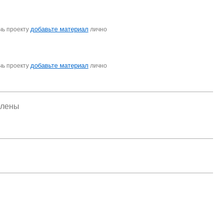
добавьте материал
чь проекту
лично
добавьте материал
чь проекту
лично
елены