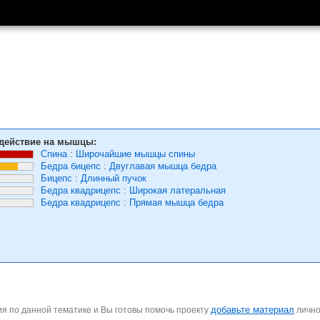
действие на мышцы:
Спина
:
Широчайшие мышцы спины
Бедра бицепс
:
Двуглавая мышца бедра
Бицепс
:
Длинный пучок
Бедра квадрицепс
:
Широкая латеральная
Бедра квадрицепс
:
Прямая мышца бедра
добавьте материал
я по данной тематике и Вы готовы помочь проекту
личн