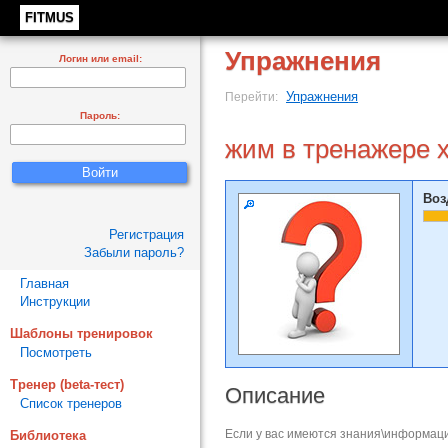
FITMUS
Упражнения
Логин или email:
Упражнения
Перейти:
Пароль:
жим в тренажере хв
Воз
Регистрация
Забыли пароль?
Главная
Инструкции
Шаблоны тренировок
Посмотреть
Тренер (beta-тест)
Описание
Список тренеров
Если у вас имеются знания\информаци
Библиотека