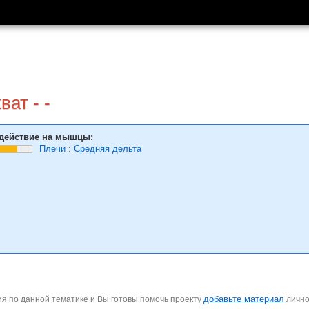
ат - -
действие на мышцы:
Плечи
:
Средняя дельта
добавьте материал
я по данной тематике и Вы готовы помочь проекту
личн