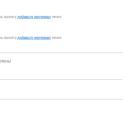
добавьте материал
чь проекту
лично
добавьте материал
чь проекту
лично
елены