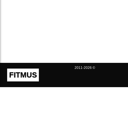
2011-2026 ©
FITMUS
Полезно
Контакты
Пользовательское соглашение
Политика конфиденциальности
Техническая поддержка
Публичная оферта
Предложения и жалобы
support@fitmus.com