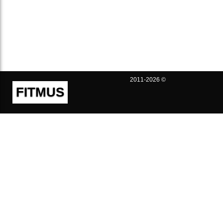
2011-2026 ©
FITMUS
Полезно
Контакты
Пользовательское соглашение
Политика конфиденциальности
Техническая поддержка
Публичная оферта
Предложения и жалобы
support@fitmus.com
Проект
Инструкции