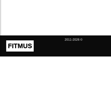
2011-2026 ©
FITMUS
Полезно
Контакты
Пользовательское соглашение
Политика конфиденциальности
Техническая поддержка
Публичная оферта
Предложения и жалобы
support@fitmus.com
Проект
Инструкции