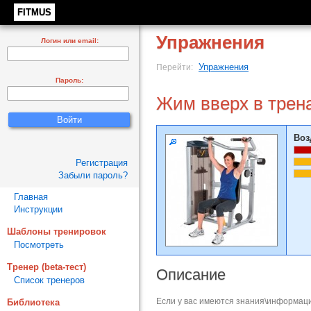
FITMUS
Упражнения
Логин или email:
Упражнения
Перейти:
Пароль:
Жим вверх в трен
Воз
Регистрация
Забыли пароль?
Главная
Инструкции
Шаблоны тренировок
Посмотреть
Тренер (beta-тест)
Описание
Список тренеров
Если у вас имеются знания\информаци
Библиотека