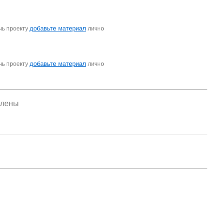
добавьте материал
чь проекту
лично
добавьте материал
чь проекту
лично
елены