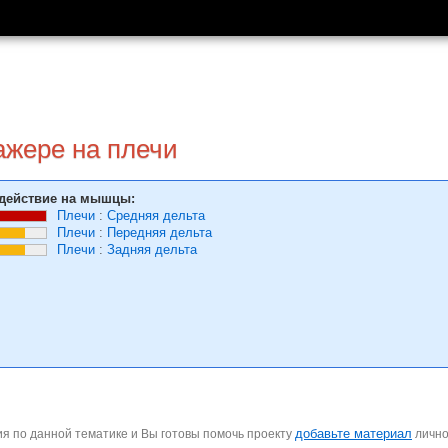
ажере на плечи
действие на мышцы:
Плечи
:
Средняя дельта
Плечи
:
Передняя дельта
Плечи
:
Задняя дельта
добавьте материал
я по данной тематике и Вы готовы помочь проекту
личн