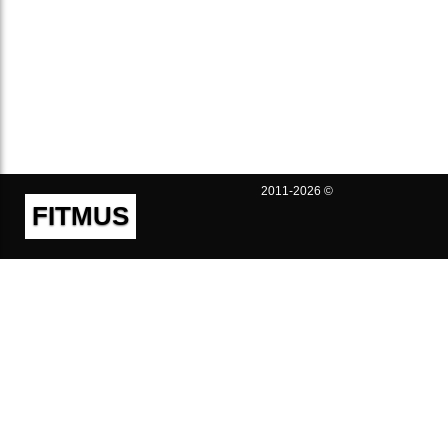
2011-2026 ©
FITMUS
Полезно
Контакты
Пользовательское соглашение
Политика конфиденциальности
Техническая поддержка
Публичная оферта
Предложения и жалобы
support@fitmus.com
Проект