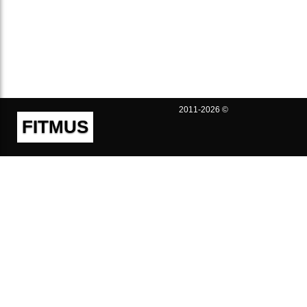
2011-2026 ©
FITMUS
Полезно
Контакты
Пользовательское соглашение
Политика конфиденциальности
Техническая поддержка
Публичная оферта
Предложения и жалобы
support@fitmus.com
Проект
Инструкции