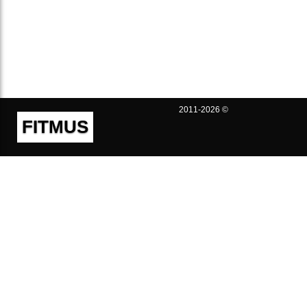
2011-2026 ©
FITMUS
Полезно
Контакты
Пользовательское соглашение
Политика конфиденциальности
Техническая поддержка
Публичная оферта
Предложения и жалобы
support@fitmus.com
Проект
Инструкции