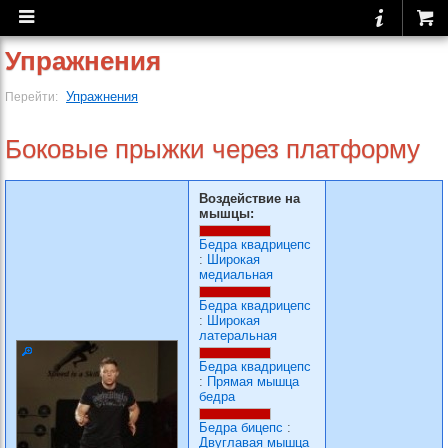
Упражнения
Упражнения
Перейти:
Боковые прыжки через платформу
Воздействие на
мышцы:
Бедра квадрицепс
:
Широкая
медиальная
Бедра квадрицепс
:
Широкая
латеральная
Бедра квадрицепс
:
Прямая мышца
бедра
Бедра бицепс
:
Двуглавая мышца