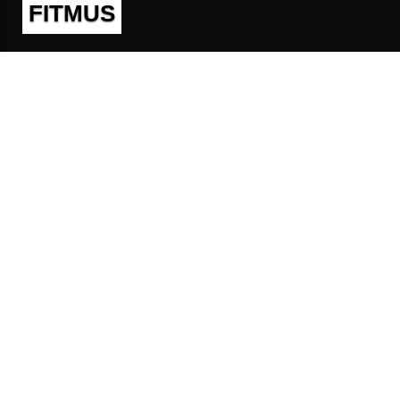
FITMUS
Полезно
Контакты
Пользовательское соглашение
Политика конфиденциальности
Техническая поддержка
Публичная оферта
Предложения и жалобы
support@fitmus.com
Проект
Инструкции
Для разработчиков
FAQ (Вопросы и Ответы)