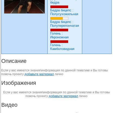
бедра
Бедра бицепс
:
Полусухожильная
Бедра бицепс
:
Полуперепончатая
Голень
:
Икроножная
Голень
:
Камболовидная
Описание
Если у вас имеются знания\информация по данной тематике и Вы готовы
добавьте материал
помочь проекту
лично
Изображения
Если у вас имеются знания\информация по данной тематике и Вы готовы
добавьте материал
помочь проекту
лично
Видео