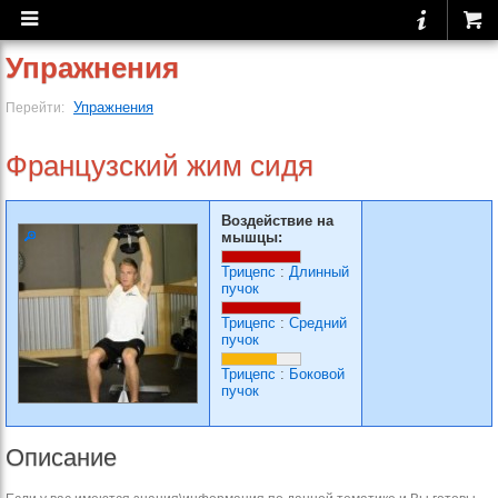
Упражнения
Упражнения
Перейти:
Французский жим сидя
Воздействие на
мышцы:
Трицепс
:
Длинный
пучок
Трицепс
:
Средний
пучок
Трицепс
:
Боковой
пучок
Описание