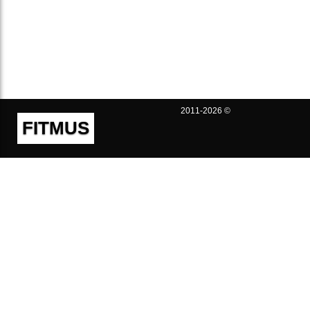
2011-2026 ©
FITMUS
Полезно
Контакты
Пользовательское соглашение
Политика конфиденциальности
Техническая поддержка
Публичная оферта
Предложения и жалобы
support@fitmus.com
Проект
Инструкции