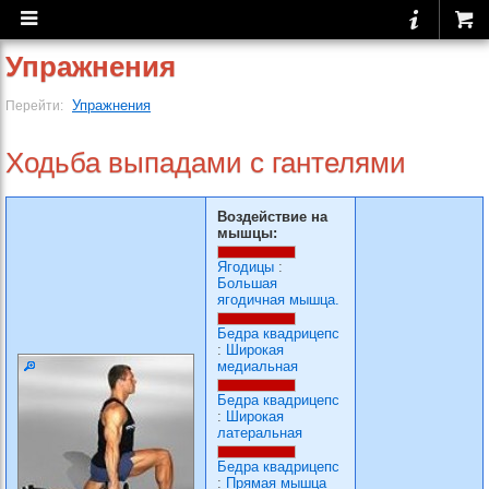
Упражнения
Упражнения
Перейти:
Ходьба выпадами с гантелями
Воздействие на
мышцы:
Ягодицы
:
Большая
ягодичная мышца.
Бедра квадрицепс
:
Широкая
медиальная
Бедра квадрицепс
:
Широкая
латеральная
Бедра квадрицепс
:
Прямая мышца