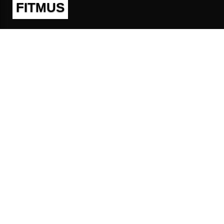
FITMUS
Полезно
Контакты
Пользовательское соглашение
Политика конфиденциальности
Техническая поддержка
Публичная оферта
Предложения и жалобы
support@fitmus.com
Проект
Инструкции
Для разработчиков
FAQ (Вопросы и Ответы)