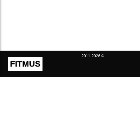
2011-2026 ©
FITMUS
Полезно
Контакты
Пользовательское соглашение
Политика конфиденциальности
Техническая поддержка
Публичная оферта
Предложения и жалобы
support@fitmus.com
Проект