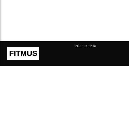
2011-2026 ©
FITMUS
Полезно
Контакты
Пользовательское соглашение
Политика конфиденциальности
Техническая поддержка
Публичная оферта
Предложения и жалобы
support@fitmus.com
Проект
Инструкции