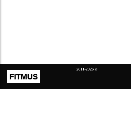
2011-2026 ©
FITMUS
Полезно
Контакты
Пользовательское соглашение
Политика конфиденциальности
Техническая поддержка
Публичная оферта
Предложения и жалобы
support@fitmus.com