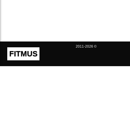
2011-2026 ©
FITMUS
Полезно
Контакты
Пользовательское соглашение
Политика конфиденциальности
Техническая поддержка
Публичная оферта
Предложения и жалобы
support@fitmus.com
Проект
Инструкции