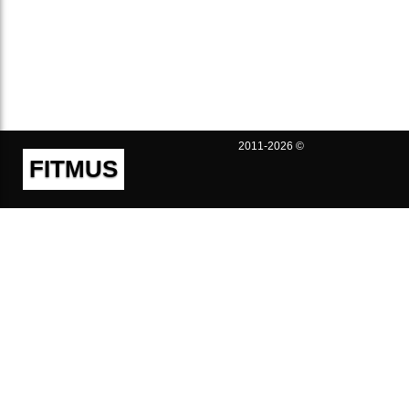
2011-2026 ©
FITMUS
Полезно
Контакты
Пользовательское соглашение
Политика конфиденциальности
Техническая поддержка
Публичная оферта
Предложения и жалобы
support@fitmus.com
Проект
Инструкции