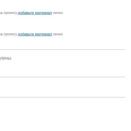
добавьте материал
чь проекту
лично
добавьте материал
чь проекту
лично
елены