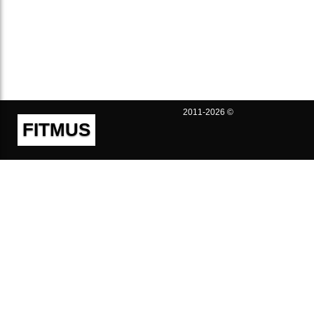
2011-2026 ©
FITMUS
Полезно
Контакты
Пользовательское соглашение
Политика конфиденциальности
Техническая поддержка
Публичная оферта
Предложения и жалобы
support@fitmus.com
Проект
Инструкции