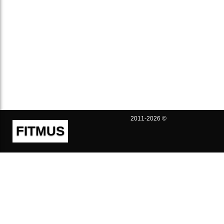
2011-2026 ©
FITMUS
Полезно
Контакты
Пользовательское соглашение
Политика конфиденциальности
Техническая поддержка
Публичная оферта
Предложения и жалобы
support@fitmus.com