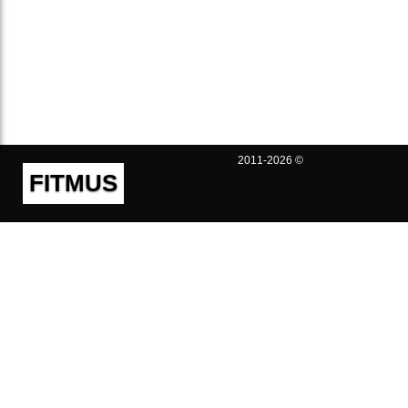
2011-2026 ©
FITMUS
Полезно
Контакты
Пользовательское соглашение
Политика конфиденциальности
Техническая поддержка
Публичная оферта
Предложения и жалобы
support@fitmus.com
Проект
Инструкции