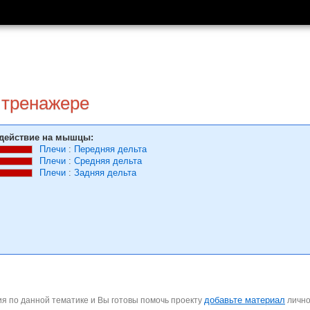
 тренажере
действие на мышцы:
Плечи
:
Передняя дельта
Плечи
:
Средняя дельта
Плечи
:
Задняя дельта
добавьте материал
я по данной тематике и Вы готовы помочь проекту
личн