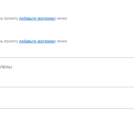
добавьте материал
чь проекту
лично
добавьте материал
чь проекту
лично
елены