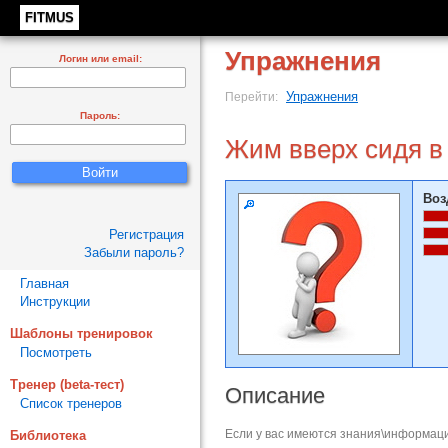
FITMUS
Упражнения
Логин или email:
Упражнения
Перейти:
Пароль:
Жим вверх сидя в
Воз
Регистрация
Забыли пароль?
Главная
Инструкции
Шаблоны тренировок
Посмотреть
Тренер (beta-тест)
Описание
Список тренеров
Если у вас имеются знания\информаци
Библиотека